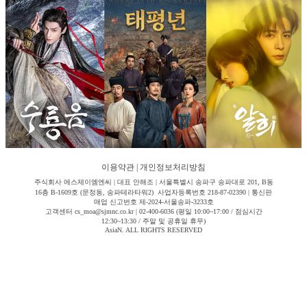
이용약관
|
개인정보처리방침
주식회사 에스제이엠엔씨 | 대표 안해조 | 서울특별시 송파구 송파대로 201, B동
16층 B-1609호 (문정동, 송파테라타워2) 사업자등록번호 218-87-02390 | 통신판
매업 신고번호 제-2024-서울송파-3233호
고객센터 cs_moa@sjmnc.co.kr | 02-400-6036 (평일 10:00~17:00 / 점심시간
12:30~13:30 / 주말 및 공휴일 휴무)
AsiaN. ALL RIGHTS RESERVED