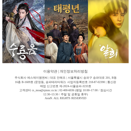
이용약관
|
개인정보처리방침
주식회사 에스제이엠엔씨 | 대표 안해조 | 서울특별시 송파구 송파대로 201, B동
16층 B-1609호 (문정동, 송파테라타워2) 사업자등록번호 218-87-02390 | 통신판
매업 신고번호 제-2024-서울송파-3233호
고객센터 cs_moa@sjmnc.co.kr | 02-400-6036 (평일 10:00~17:00 / 점심시간
12:30~13:30 / 주말 및 공휴일 휴무)
AsiaN. ALL RIGHTS RESERVED