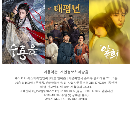
이용약관
|
개인정보처리방침
주식회사 에스제이엠엔씨 | 대표 안해조 | 서울특별시 송파구 송파대로 201, B동
16층 B-1609호 (문정동, 송파테라타워2) 사업자등록번호 218-87-02390 | 통신판
매업 신고번호 제-2024-서울송파-3233호
고객센터 cs_moa@sjmnc.co.kr | 02-400-6036 (평일 10:00~17:00 / 점심시간
12:30~13:30 / 주말 및 공휴일 휴무)
AsiaN. ALL RIGHTS RESERVED