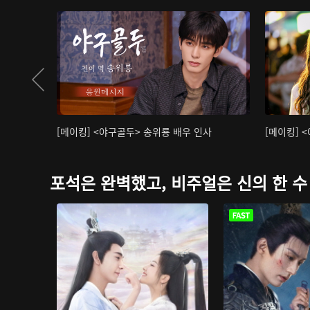
[메이킹] <야구골두> 송위룡 배우 인사
[메이킹] 
포석은 완벽했고, 비주얼은 신의 한 수