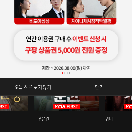
오늘 하루 보지 않기
닫기
묵우운간
귀녀