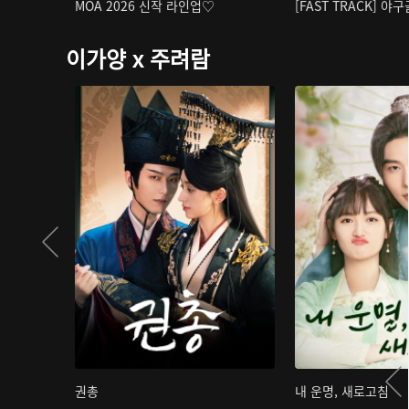
MOA 2026 신작 라인업♡
[FAST TRACK] 야
이가양 x 주려람
권총
내 운명, 새로고침