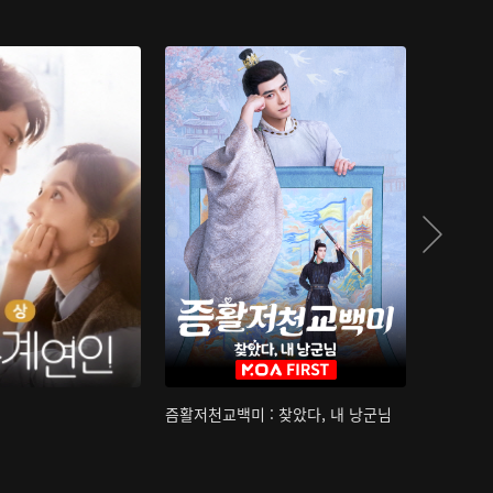
즘활저천교백미 : 찾았다, 내 낭군님
산하침