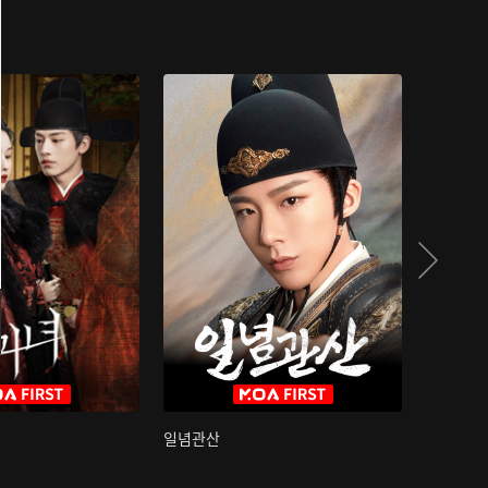
일념관산
국색방화