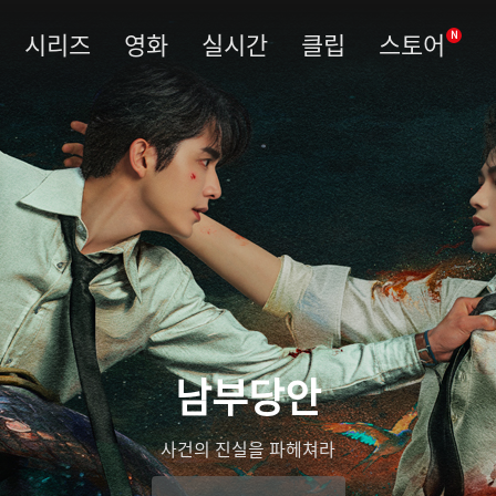
시리즈
영화
실시간
클립
스토어
N
남부당안
사건의 진실을 파헤쳐라