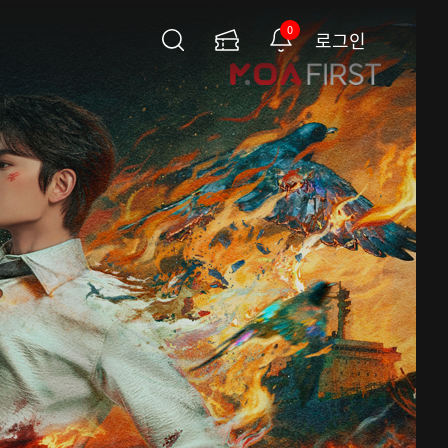
0
로그인
검
이
알
색
용
림
권
페
이
지