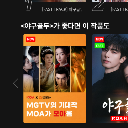
[FAST TRACK] 야구골두
[FAST T
<야구골두>가 좋다면 이 작품도