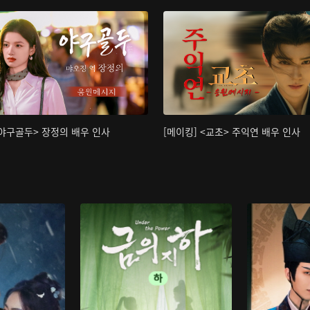
<야구골두> 장정의 배우 인사
[메이킹] <교초> 주익연 배우 인사