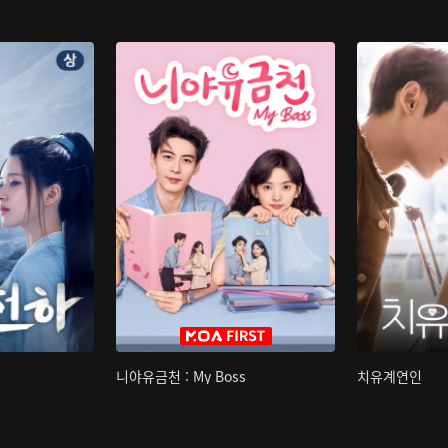
니야유금천 : My Boss
치유계연인