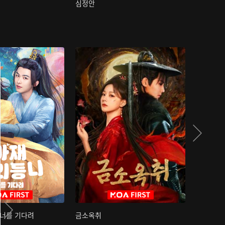
심정안
여과성음유
 너를 기다려
금소옥취
금수택심