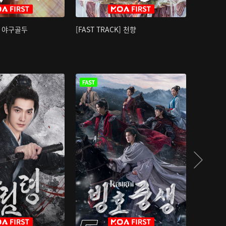
K] 야구골두
[FAST TRACK] 천향
소오강호 