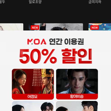
구골두
일로조양
금의지하
장중인
아재저리등니 :