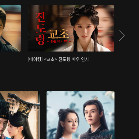
[메이킹] <교초> 진도령 배우 인사
[메이킹]