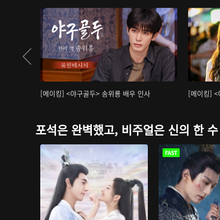
[메이킹] <야구골두> 송위룡 배우 인사
[메이킹] 
포석은 완벽했고, 비주얼은 신의 한 수