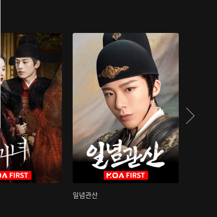
일념관산
국색방화