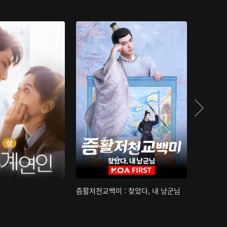
즘활저천교백미 : 찾았다, 내 낭군님
산하침