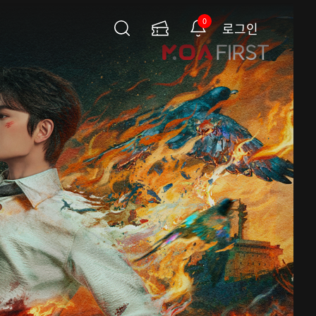
0
로그인
검
이
알
색
용
림
권
페
이
지