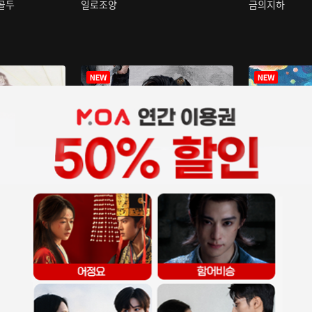
구골두
일로조양
금의지하
장중인
아재저리등니 :