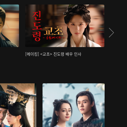
[메이킹] <교초> 진도령 배우 인사
[메이킹]