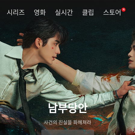
시리즈
영화
실시간
클립
스토어
N
우림령
관복을 벗고 진실을 베다