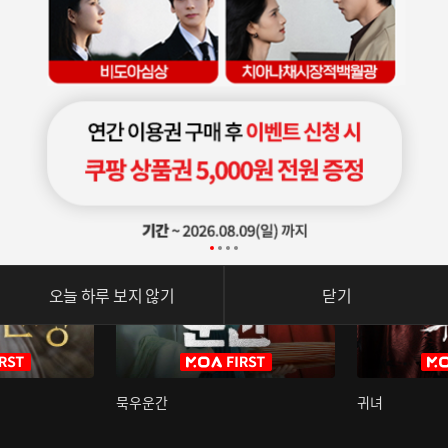
오늘 하루 보지 않기
닫기
묵우운간
귀녀