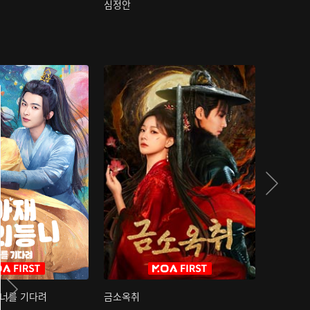
심정안
여과성음유
 너를 기다려
금소옥취
금수택심