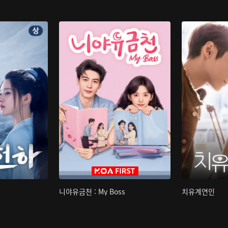
니야유금천 : My Boss
치유계연인