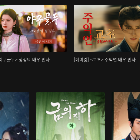
<야구골두> 장정의 배우 인사
[메이킹] <교초> 주익연 배우 인사