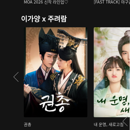
MOA 2026 신작 라인업♡
[FAST TRACK] 야
이가양 x 주려람
권총
내 운명, 새로고침