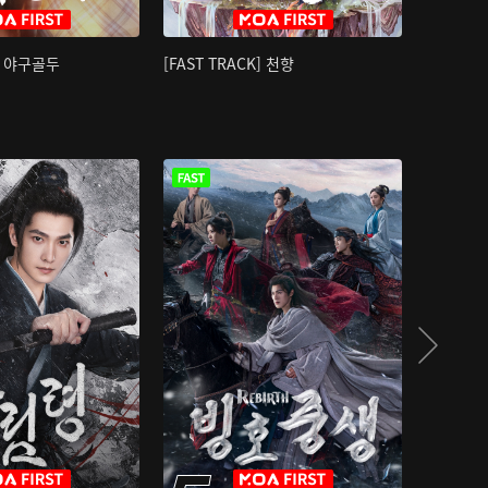
K] 야구골두
[FAST TRACK] 천향
소오강호 