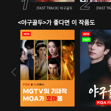
[FAST TRACK] 야구골두
[FAST T
<야구골두>가 좋다면 이 작품도