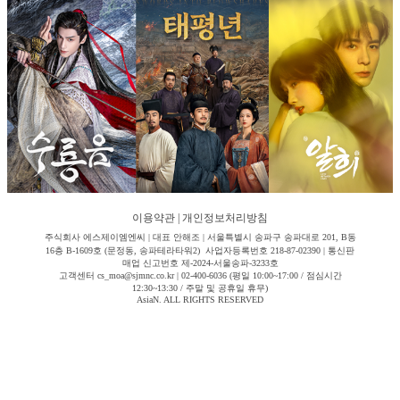
이용약관
|
개인정보처리방침
주식회사 에스제이엠엔씨 | 대표 안해조 | 서울특별시 송파구 송파대로 201, B동
16층 B-1609호 (문정동, 송파테라타워2) 사업자등록번호 218-87-02390 | 통신판
매업 신고번호 제-2024-서울송파-3233호
고객센터 cs_moa@sjmnc.co.kr | 02-400-6036 (평일 10:00~17:00 / 점심시간
12:30~13:30 / 주말 및 공휴일 휴무)
AsiaN. ALL RIGHTS RESERVED