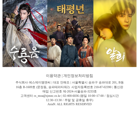
이용약관
|
개인정보처리방침
주식회사 에스제이엠엔씨 | 대표 안해조 | 서울특별시 송파구 송파대로 201, B동
16층 B-1609호 (문정동, 송파테라타워2) 사업자등록번호 218-87-02390 | 통신판
매업 신고번호 제-2024-서울송파-3233호
고객센터 cs_moa@sjmnc.co.kr | 02-400-6036 (평일 10:00~17:00 / 점심시간
12:30~13:30 / 주말 및 공휴일 휴무)
AsiaN. ALL RIGHTS RESERVED