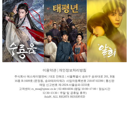
이용약관
|
개인정보처리방침
주식회사 에스제이엠엔씨 | 대표 안해조 | 서울특별시 송파구 송파대로 201, B동
16층 B-1609호 (문정동, 송파테라타워2) 사업자등록번호 218-87-02390 | 통신판
매업 신고번호 제-2024-서울송파-3233호
고객센터 cs_moa@sjmnc.co.kr | 02-400-6036 (평일 10:00~17:00 / 점심시간
12:30~13:30 / 주말 및 공휴일 휴무)
AsiaN. ALL RIGHTS RESERVED