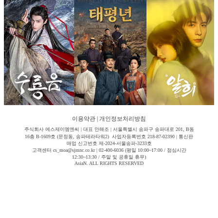
이용약관
|
개인정보처리방침
주식회사 에스제이엠엔씨 | 대표 안해조 | 서울특별시 송파구 송파대로 201, B동
16층 B-1609호 (문정동, 송파테라타워2) 사업자등록번호 218-87-02390 | 통신판
매업 신고번호 제-2024-서울송파-3233호
고객센터 cs_moa@sjmnc.co.kr | 02-400-6036 (평일 10:00~17:00 / 점심시간
12:30~13:30 / 주말 및 공휴일 휴무)
AsiaN. ALL RIGHTS RESERVED