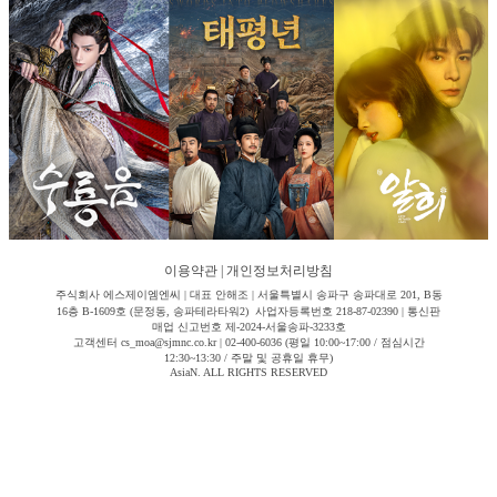
이용약관
|
개인정보처리방침
주식회사 에스제이엠엔씨 | 대표 안해조 | 서울특별시 송파구 송파대로 201, B동
16층 B-1609호 (문정동, 송파테라타워2) 사업자등록번호 218-87-02390 | 통신판
매업 신고번호 제-2024-서울송파-3233호
고객센터 cs_moa@sjmnc.co.kr | 02-400-6036 (평일 10:00~17:00 / 점심시간
12:30~13:30 / 주말 및 공휴일 휴무)
AsiaN. ALL RIGHTS RESERVED