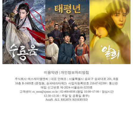
이용약관
|
개인정보처리방침
주식회사 에스제이엠엔씨 | 대표 안해조 | 서울특별시 송파구 송파대로 201, B동
16층 B-1609호 (문정동, 송파테라타워2) 사업자등록번호 218-87-02390 | 통신판
매업 신고번호 제-2024-서울송파-3233호
고객센터 cs_moa@sjmnc.co.kr | 02-400-6036 (평일 10:00~17:00 / 점심시간
12:30~13:30 / 주말 및 공휴일 휴무)
AsiaN. ALL RIGHTS RESERVED