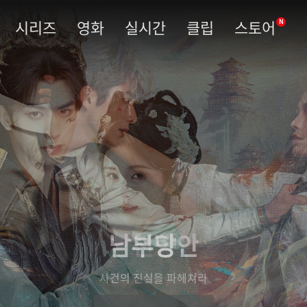
시리즈
영화
실시간
클립
스토어
N
남부당안
사건의 진실을 파헤쳐라