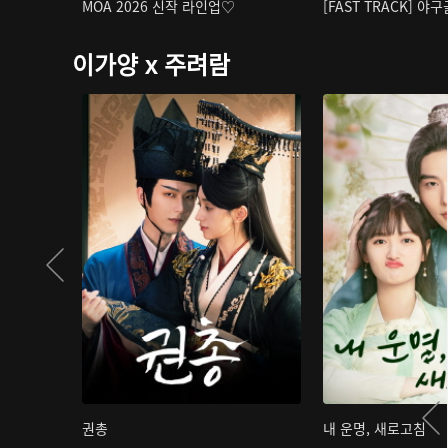
MOA 2026 신작 라인업♡
[FAST TRACK] 야
이가양 x 주려람
권총
내 운명, 새로고침