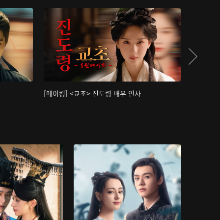
[메이킹] <교초> 진도령 배우 인사
[메이킹]