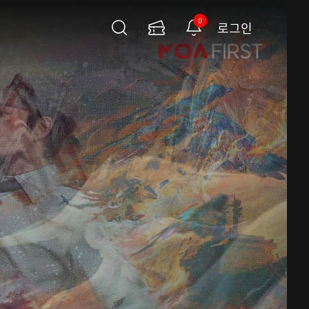
0
로그인
검
이
알
색
용
림
권
페
이
지