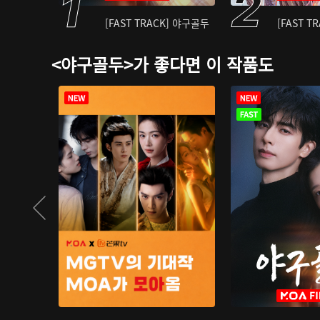
[FAST TRACK] 야구골두
[FAST T
<야구골두>가 좋다면 이 작품도