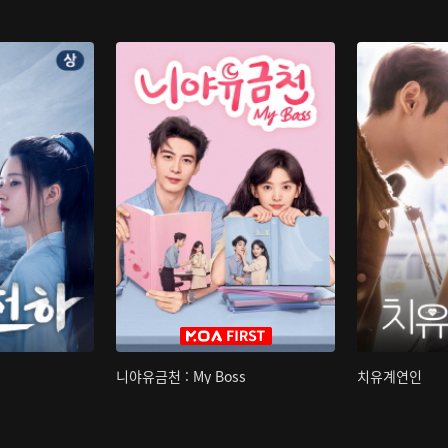
니야유금천 : My Boss
치유계연인