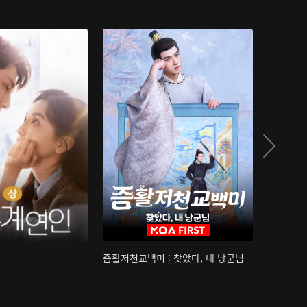
즘활저천교백미 : 찾았다, 내 낭군님
산하침