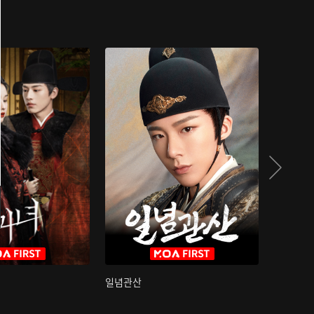
일념관산
국색방화