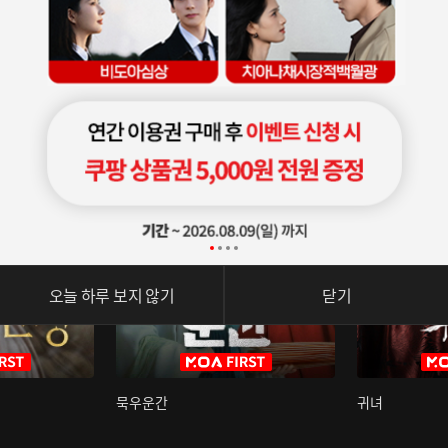
오늘 하루 보지 않기
닫기
묵우운간
귀녀