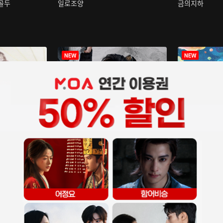
구골두
일로조양
금의지하
장중인
아재저리등니 :