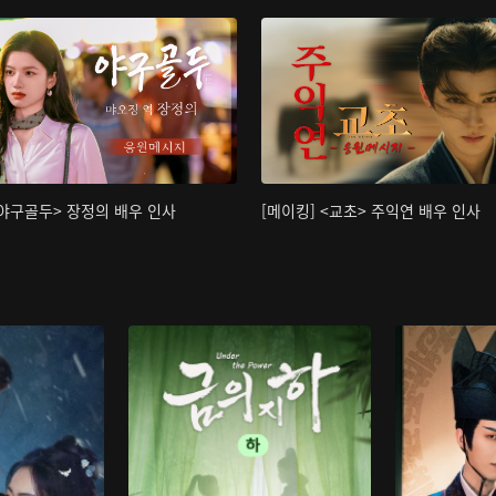
<야구골두> 장정의 배우 인사
[메이킹] <교초> 주익연 배우 인사