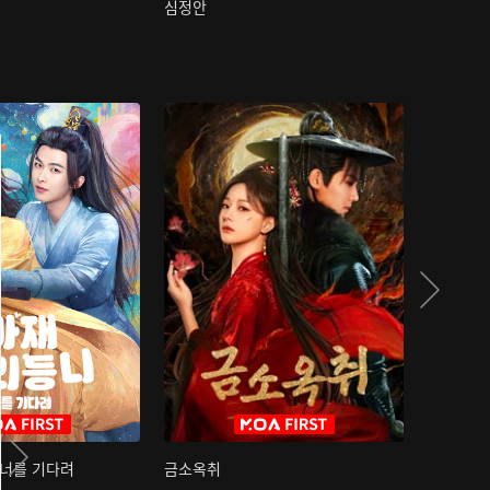
심정안
여과성음유
 너를 기다려
금소옥취
금수택심