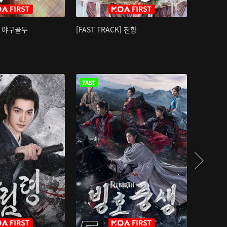
K] 야구골두
[FAST TRACK] 천향
소오강호 