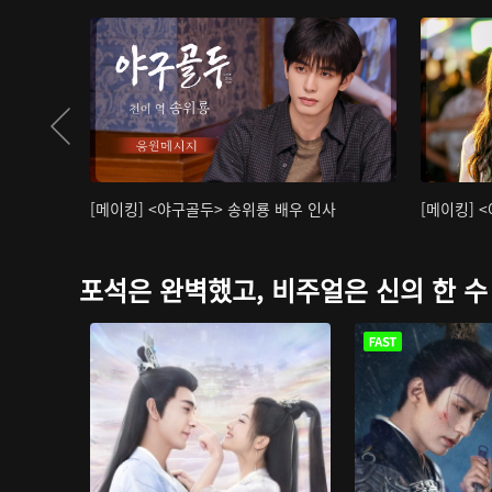
[메이킹] <야구골두> 송위룡 배우 인사
[메이킹] 
포석은 완벽했고, 비주얼은 신의 한 수