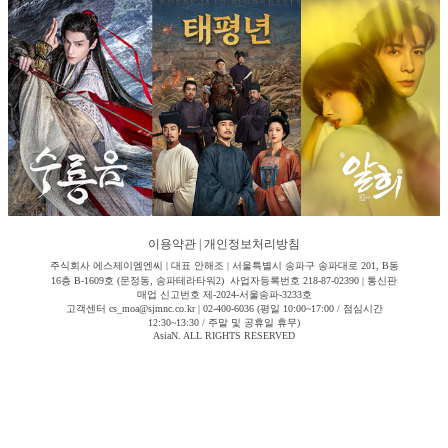
이용약관
|
개인정보처리방침
주식회사 에스제이엠엔씨 | 대표 안해조 | 서울특별시 송파구 송파대로 201, B동
16층 B-1609호 (문정동, 송파테라타워2) 사업자등록번호 218-87-02390 | 통신판
매업 신고번호 제-2024-서울송파-3233호
고객센터 cs_moa@sjmnc.co.kr | 02-400-6036 (평일 10:00~17:00 / 점심시간
12:30~13:30 / 주말 및 공휴일 휴무)
AsiaN. ALL RIGHTS RESERVED