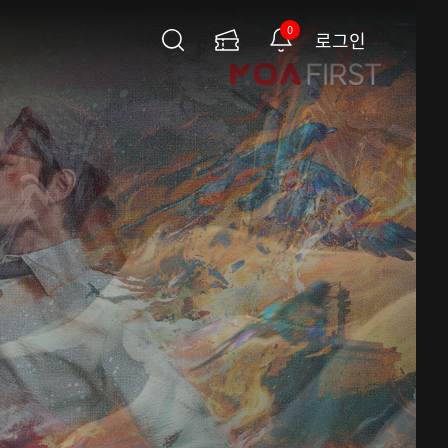
0
로그인
검
이
알
색
용
림
권
페
이
지