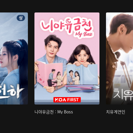
니야유금천 : My Boss
치유계연인