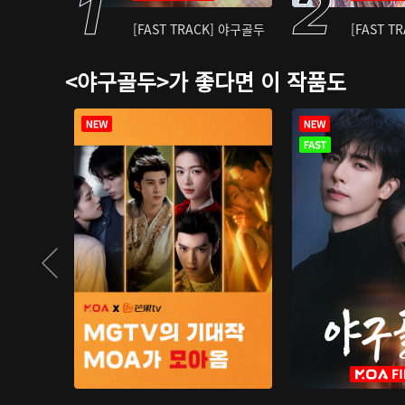
[FAST TRACK] 야구골두
[FAST T
<야구골두>가 좋다면 이 작품도