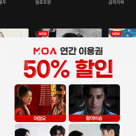
구골두
일로조양
금의지하
장중인
아재저리등니 :