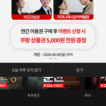
오늘 하루 보지 않기
닫기
묵우운간
귀녀