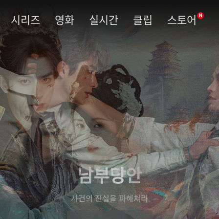
시리즈
영화
실시간
클립
스토어
N
남부당안
사건의 진실을 파헤쳐라