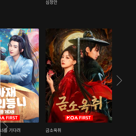
심정안
여과성음유
 너를 기다려
금소옥취
금수택심