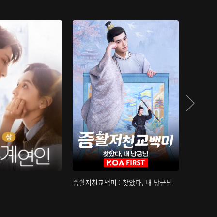
즘활저천교백미 : 찾았다, 내 낭군님
산하침