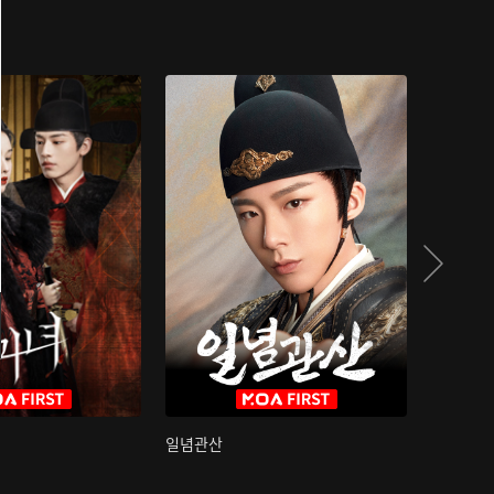
일념관산
국색방화