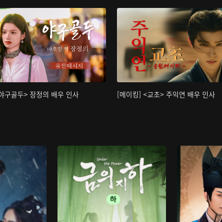
<야구골두> 장정의 배우 인사
[메이킹] <교초> 주익연 배우 인사