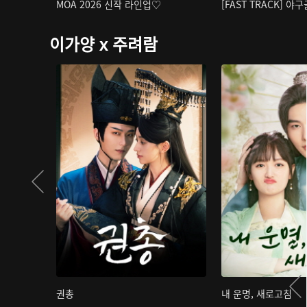
MOA 2026 신작 라인업♡
[FAST TRACK] 야
이가양 x 주려람
권총
내 운명, 새로고침