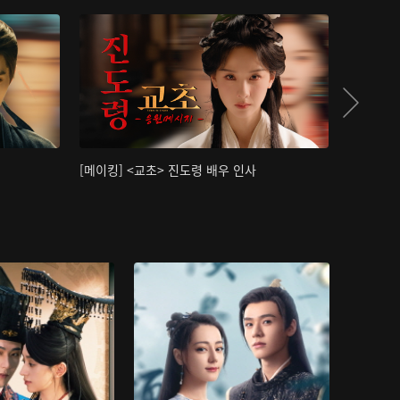
[메이킹] <교초> 진도령 배우 인사
[메이킹]