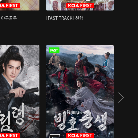
K] 야구골두
[FAST TRACK] 천향
소오강호 