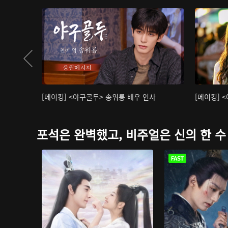
[메이킹] <야구골두> 송위룡 배우 인사
[메이킹] 
포석은 완벽했고, 비주얼은 신의 한 수