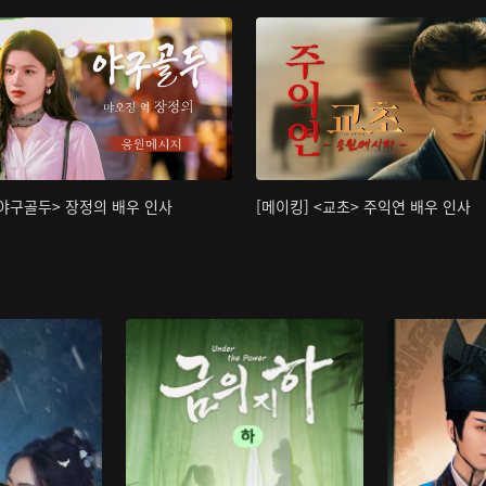
<야구골두> 장정의 배우 인사
[메이킹] <교초> 주익연 배우 인사