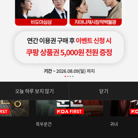
오늘 하루 보지 않기
닫기
묵우운간
귀녀