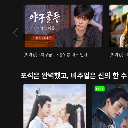
[메이킹] <야구골두> 송위룡 배우 인사
[메이킹] 
포석은 완벽했고, 비주얼은 신의 한 수