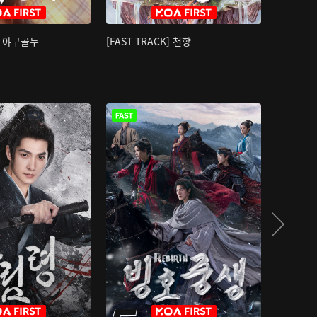
K] 야구골두
[FAST TRACK] 천향
소오강호 