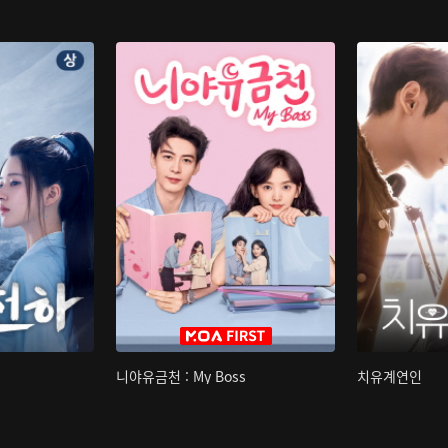
니야유금천 : My Boss
치유계연인