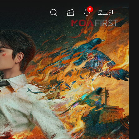
0
로그인
검
이
알
색
용
림
권
페
이
지