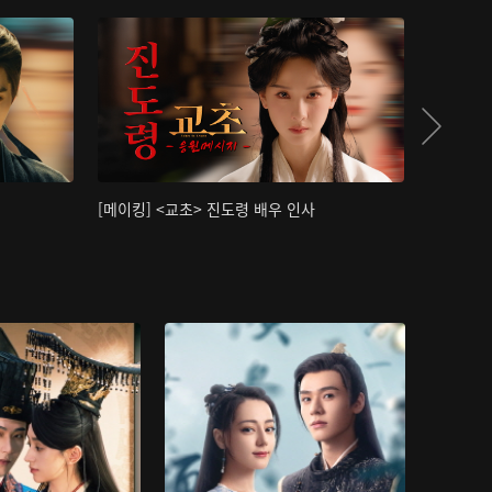
[메이킹] <교초> 진도령 배우 인사
[메이킹]