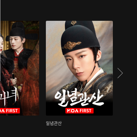
일념관산
국색방화