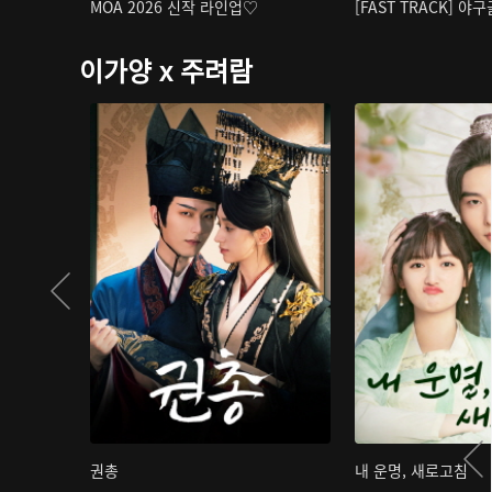
MOA 2026 신작 라인업♡
[FAST TRACK] 야
이가양 x 주려람
권총
내 운명, 새로고침