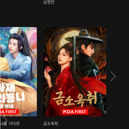
심정안
여과성음유
 너를 기다려
금소옥취
금수택심