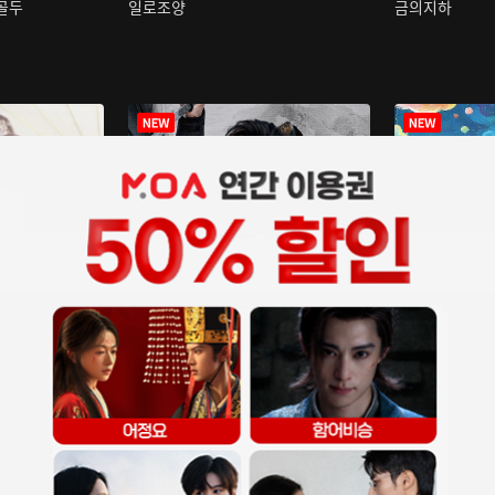
구골두
일로조양
금의지하
장중인
아재저리등니 :