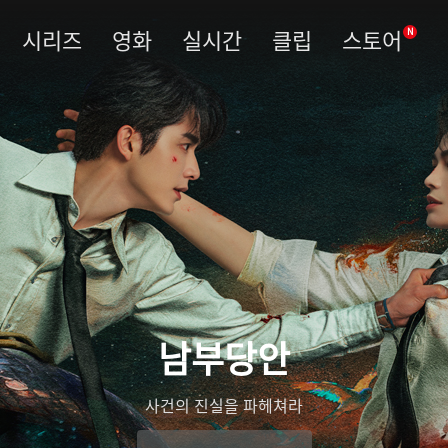
시리즈
영화
실시간
클립
스토어
N
남부당안
사건의 진실을 파헤쳐라