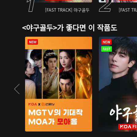
[FAST TRACK] 야구골두
[FAST T
<야구골두>가 좋다면 이 작품도