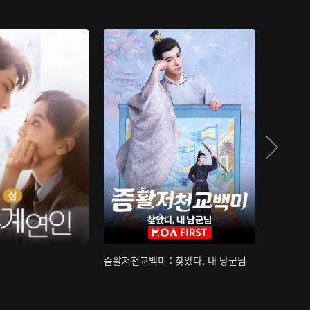
즘활저천교백미 : 찾았다, 내 낭군님
산하침