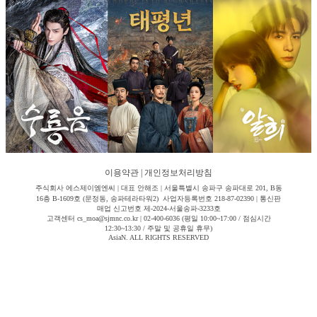
이용약관
|
개인정보처리방침
주식회사 에스제이엠엔씨 | 대표 안해조 | 서울특별시 송파구 송파대로 201, B동
16층 B-1609호 (문정동, 송파테라타워2) 사업자등록번호 218-87-02390 | 통신판
매업 신고번호 제-2024-서울송파-3233호
고객센터 cs_moa@sjmnc.co.kr | 02-400-6036 (평일 10:00~17:00 / 점심시간
12:30~13:30 / 주말 및 공휴일 휴무)
AsiaN. ALL RIGHTS RESERVED