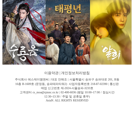
이용약관
|
개인정보처리방침
주식회사 에스제이엠엔씨 | 대표 안해조 | 서울특별시 송파구 송파대로 201, B동
16층 B-1609호 (문정동, 송파테라타워2) 사업자등록번호 218-87-02390 | 통신판
매업 신고번호 제-2024-서울송파-3233호
고객센터 cs_moa@sjmnc.co.kr | 02-400-6036 (평일 10:00~17:00 / 점심시간
12:30~13:30 / 주말 및 공휴일 휴무)
AsiaN. ALL RIGHTS RESERVED